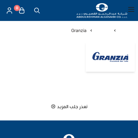
0
العربية
|
شركة عبد الرحمن القصيبي للتجارة العامة
القائمة الرئيسية
الرئيسية
الماركات
Granzia
العناية بالأم والطفل
Granzia
الموازين
مستلزمات المساج
أجهزة قياس الحرارة
تعذر جلب المزيد 😢
أجهزة إستنشاق البخار
لصقات