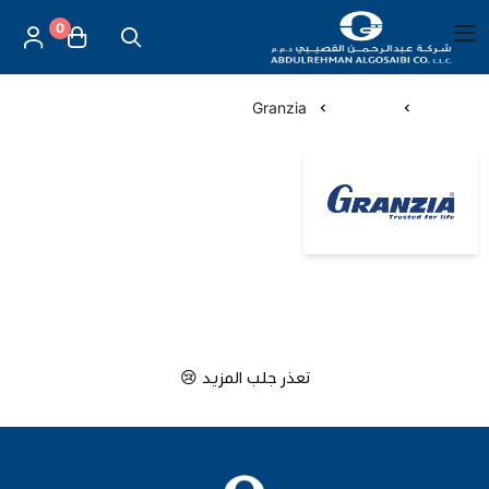
0
العربية
|
شركة عبد الرحمن القصيبي للتجارة العامة
القائمة الرئيسية
الرئيسية
الماركات
Granzia
العناية بالأم والطفل
Granzia
الموازين
مستلزمات المساج
أجهزة قياس الحرارة
تعذر جلب المزيد 😢
أجهزة إستنشاق البخار
لصقات