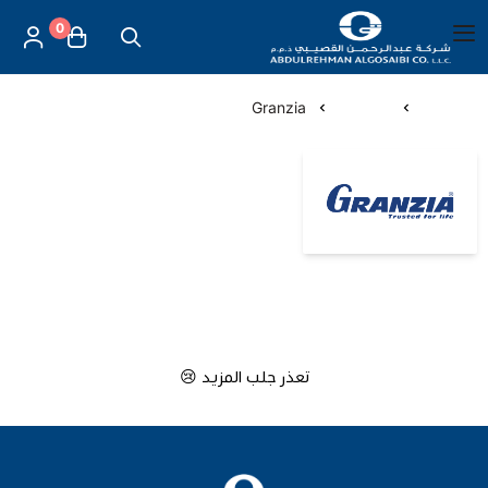
0
العربية
|
شركة عبد الرحمن القصيبي للتجارة العامة
القائمة الرئيسية
الرئيسية
الماركات
Granzia
العناية بالأم والطفل
Granzia
الموازين
مستلزمات المساج
أجهزة قياس الحرارة
تعذر جلب المزيد 😢
أجهزة إستنشاق البخار
لصقات