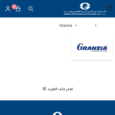
0
العربية
|
شركة عبد الرحمن القصيبي للتجارة العامة
القائمة الرئيسية
الرئيسية
الماركات
Granzia
العناية بالأم والطفل
Granzia
الموازين
مستلزمات المساج
أجهزة قياس الحرارة
تعذر جلب المزيد 😢
أجهزة إستنشاق البخار
لصقات