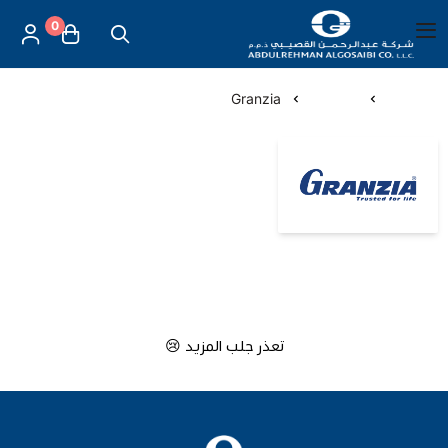
0
العربية
|
شركة عبد الرحمن القصيبي للتجارة العامة
القائمة الرئيسية
الرئيسية
الماركات
Granzia
العناية بالأم والطفل
Granzia
الموازين
مستلزمات المساج
أجهزة قياس الحرارة
تعذر جلب المزيد 😢
أجهزة إستنشاق البخار
لصقات