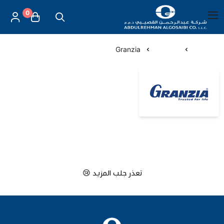
0
العربية
|
شركة عبد الرحمن القصيبي للتجارة العامة
القائمة الرئيسية
الرئيسية
الماركات
Granzia
العناية بالأم والطفل
Granzia
الموازين
مستلزمات المساج
أجهزة قياس الحرارة
تعذر جلب المزيد 😢
أجهزة إستنشاق البخار
لصقات